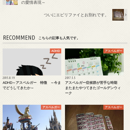
の愛情表現～
ついにエビリファイとお別れです。
RECOMMEND
こちらの記事も人気です。
ADHD
アスペルガー
2015.8.19
2017.5.5
ADHD～アスペルガー 特徴 ～今ま
アスペルガー症候群が苦手な時期
でどうしてきたか～
またまたやつてきたゴールデンウィ
ーク
アスペルガー
アスペルガー