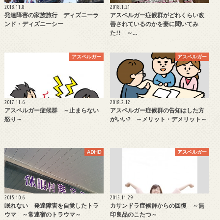
2018.11.8
2018.1.21
発達障害の家族旅行 ディズニーラ
アスペルガー症候群がどれくらい改
ンド・ディズニーシー
善されているのかを妻に聞いてみ
た!! ～…
アスペルガー
アスペルガー
2017.11.6
2018.2.12
アスペルガー症候群 ～止まらない
アスペルガー症候群の告知はした方
怒り～
がいい? ～メリット・デメリット～
ADHD
アスペルガー
2015.10.6
2015.11.29
眠れない 発達障害を自覚したトラ
カサンドラ症候群からの回復 ～無
ウマ ～常連宿のトラウマ～
印良品のこたつ～