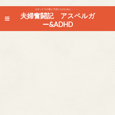
カサンドラの妻と子供たちのために・・・・
夫婦奮闘記 アスペルガ
ー&ADHD