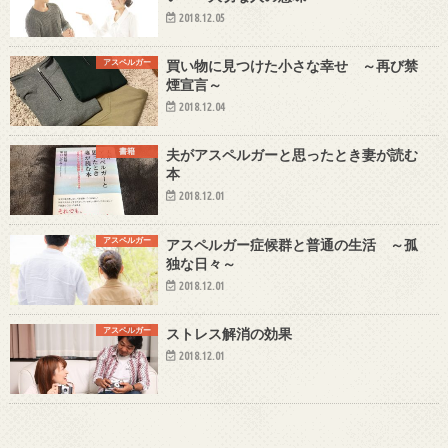
2018.12.05
アスペルガー
買い物に見つけた小さな幸せ ～再び禁
煙宣言～
2018.12.04
書籍
夫がアスペルガーと思ったとき妻が読む
本
2018.12.01
アスペルガー
アスペルガー症候群と普通の生活 ～孤
独な日々～
2018.12.01
アスペルガー
ストレス解消の効果
2018.12.01