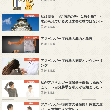
2018.12.24
夫婦再生
私は基盤(土台)病院の先生は羅針盤? ～
求められているのは丈夫な城ではない!～
2018.12.17
アスペルガー
アスペルガー症候群の暴力と暴言
2018.12.16
夫婦再生
アスペルガー症候群の病院とカウンセリ
ング
2018.12.12
夫婦再生
私がアスペルガー症候群を自覚し始めた
ころ ～自分勝手な考えから始まった～
2018.12.11
健康
アスペルガー症候群の価値観と感覚の違
い ～大切な人の意味～