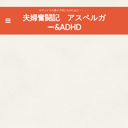
カサンドラの妻と子供たちのために・・・・
夫婦奮闘記 アスペルガ
ー&ADHD