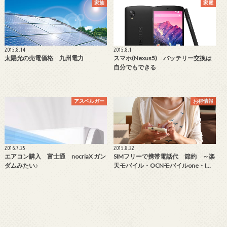
家族
家電
2015.8.14
2015.8.1
太陽光の売電価格 九州電力
スマホ(Nexus5) バッテリー交換は
自分でもできる
アスペルガー
お得情報
2016.7.25
2015.8.22
エアコン購入 富士通 nocriaX ガン
SIMフリーで携帯電話代 節約 ～楽
ダムみたい♪
天モバイル・OCNモバイルone・I…