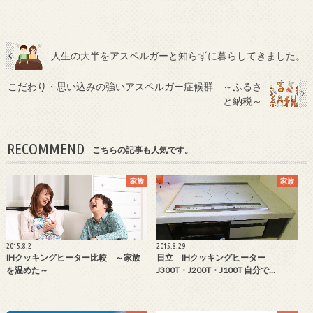
人生の大半をアスペルガーと知らずに暮らしてきました。
こだわり・思い込みの強いアスペルガー症候群 ～ふるさ
と納税～
RECOMMEND
こちらの記事も人気です。
家族
家族
2015.8.2
2015.8.29
IHクッキングヒーター比較 ～家族
日立 IHクッキングヒーター
を温めた～
J300T・J200T・J100T 自分で…