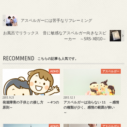
アスペルガーには苦手なリフレーミング
お風呂でリラックス 音に敏感なアスペルガー向きなスピ
ーカー ～SRS-XB10～
RECOMMEND
こちらの記事も人気です。
ADHD
アスペルガー
2015.9.21
2015.12.1
発達障害の子供との接し方 ～4つの
アスペルガーは治らない 11 ～感情
原則～
の種類が少く、感情の範囲が狭い
～
ADHD
アスペルガー