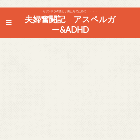
カサンドラの妻と子供たちのために・・・・
夫婦奮闘記 アスペルガ
ー&ADHD