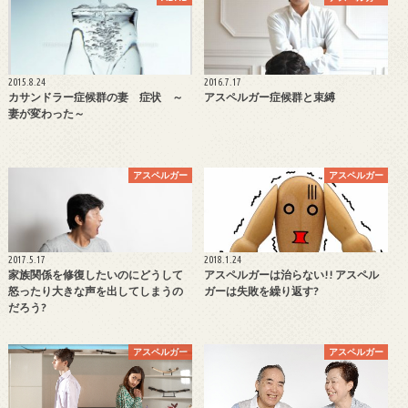
2015.8.24
2016.7.17
カサンドラー症候群の妻 症状 ～
アスペルガー症候群と束縛
妻が変わった～
アスペルガー
アスペルガー
2017.5.17
2018.1.24
家族関係を修復したいのにどうして
アスペルガーは治らない!! アスペル
怒ったり大きな声を出してしまうの
ガーは失敗を繰り返す?
だろう?
アスペルガー
アスペルガー