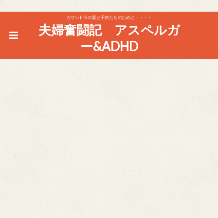
カサンドラの妻と子供たちのために・・・・
夫婦奮闘記 アスペルガ
ー&ADHD