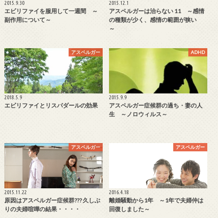
2015.9.30
2015.12.1
エビリファイを服用して一週間 ～
アスペルガーは治らない 11 ～感情
副作用について～
の種類が少く、感情の範囲が狭い
～
アスペルガー
ADHD
2018.5.9
2015.9.9
エビリファイとリスパダールの効果
アスペルガー症候群の過ち・妻の人
生 ～ノロウィルス～
アスペルガー
アスペルガー
2015.11.22
2016.4.18
原因はアスペルガー症候群??? 久しぶ
離婚騒動から1年 ～1年で夫婦仲は
りの夫婦喧嘩の結果・・・・
回復しました～