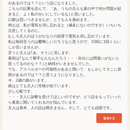
があるのでは？？という話になりました。
こちらの記事を読んで、「あ、うちの主人も家の中で何か問題が起
きると、よく私のせいにしているな｣と思いました。
口癖は思いつきませんが、とても人を責めます。
例えば、私が電気を消し忘れると（滅多にないのですが）いちいち
注意してくるのに、
むしろ主人のほうがかなりの頻度で電気を消し忘れています。
私は毎回言うのは鬱陶しいだろうなと思うので、10回に1回くらい
しか言いませんが、
言うと主人は｢あ、そう｣と流します。
最初は｢なんて勝手な人なんだろう・・・自分には間違いがないと
思ってるのかな？？｣と納得がいきませんでした。
でも、アスペルガーの可能性があると聞いて、もしかしてそこに原
因があるのでは？？と思うようになりました。
今、2歳の娘がいます。
娘はとても主人に性格が似ています。
少し心配です。
・・・主人に診断を受けてほしいのですが、どう話をもっていった
ら素直に聞いてくれるのか悩んでいます。
主人は基本、人の話は聞きません。そして、とても頑固です。
返信する