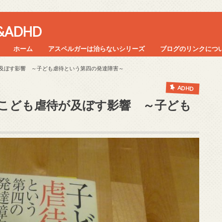
ADHD
ホーム
アスペルガーは治らないシリーズ
ブログのリンクにつ
及ぼす影響 ～子ども虐待という第四の発達障害～
ADHD
こども虐待が及ぼす影響 ～子ども