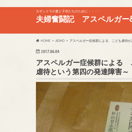
カサンドラの妻と子供たちのために・・・・
夫婦奮闘記 アスペルガー&
HOME
ADHD
アスペルガー症候群による こども虐待が
2017.06.04
アスペルガー症候群による 
虐待という第四の発達障害～