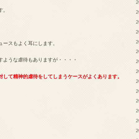
2
す。
2
2
2
2
ュースもよく耳にします。
2
すような虐待もありますが・・・・
2
2
対して精神的虐待をしてしまうケースがよくあります。
2
2
2
2
2
2