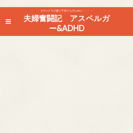
カサンドラの妻と子供たちのために・・・・
夫婦奮闘記 アスペルガ
ー&ADHD