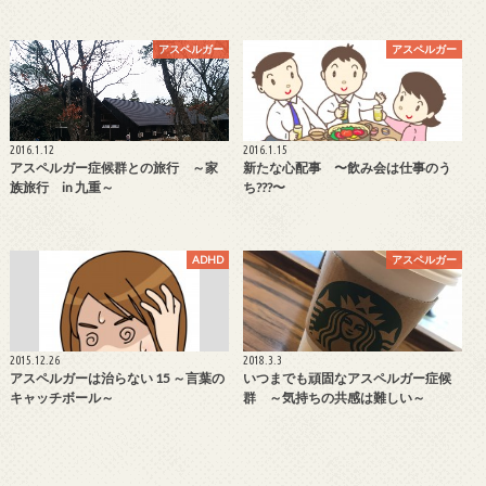
アスペルガー
アスペルガー
2016.1.12
2016.1.15
アスペルガー症候群との旅行 ～家
新たな心配事 〜飲み会は仕事のう
族旅行 in 九重～
ち???〜
ADHD
アスペルガー
2015.12.26
2018.3.3
アスペルガーは治らない 15 ～言葉の
いつまでも頑固なアスペルガー症候
キャッチボール～
群 ～気持ちの共感は難しい～