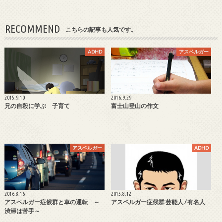
RECOMMEND
こちらの記事も人気です。
ADHD
アスペルガー
2015.9.10
2016.9.29
兄の自殺に学ぶ 子育て
富士山登山の作文
アスペルガー
ADHD
2016.8.16
2015.8.12
アスペルガー症候群と車の運転 ～
アスペルガー症候群 芸能人 / 有名人
渋滞は苦手～