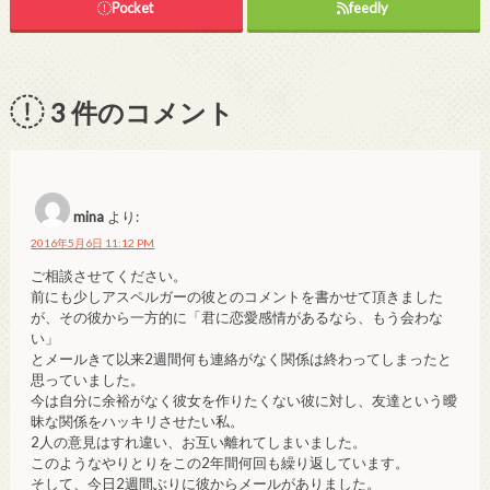
Pocket
feedly
3
件のコメント
mina
より:
2016年5月6日 11:12 PM
ご相談させてください。
前にも少しアスペルガーの彼とのコメントを書かせて頂きました
が、その彼から一方的に「君に恋愛感情があるなら、もう会わな
い」
とメールきて以来2週間何も連絡がなく関係は終わってしまったと
思っていました。
今は自分に余裕がなく彼女を作りたくない彼に対し、友達という曖
昧な関係をハッキリさせたい私。
2人の意見はすれ違い、お互い離れてしまいました。
このようなやりとりをこの2年間何回も繰り返しています。
そして、今日2週間ぶりに彼からメールがありました。