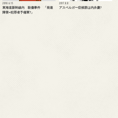
2018.6.15
2017.8.8
東海道新幹線内 殺傷事件 「発達
アスペルガー症候群は内弁慶?
障害=犯罪者予備軍?」