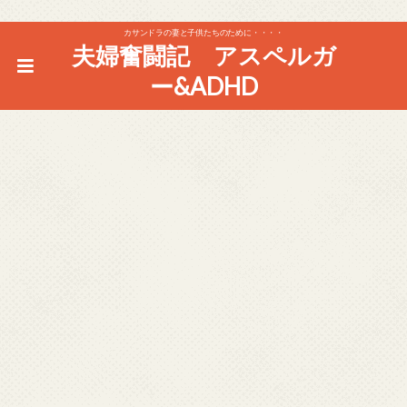
カサンドラの妻と子供たちのために・・・・
夫婦奮闘記 アスペルガ
ー&ADHD