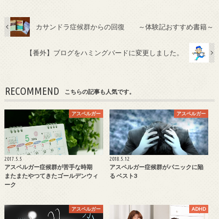
カサンドラ症候群からの回復 ～体験記おすすめ書籍～
【番外】ブログをハミングバードに変更しました。
RECOMMEND
こちらの記事も人気です。
アスペルガー
アスペルガー
2017.5.5
2018.5.12
アスペルガー症候群が苦手な時期
アスペルガー症候群がパニックに陥
またまたやつてきたゴールデンウィ
る ベスト3
ーク
アスペルガー
ADHD