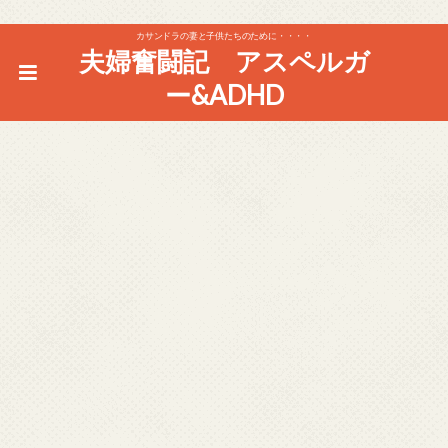
カサンドラの妻と子供たちのために・・・・
夫婦奮闘記 アスペルガ
ー&ADHD