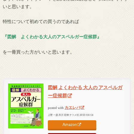
いと思います。
特性について初めての買うのであれば
『図解 よくわかる大人のアスペルガー症候群』
を一冊買った方がいいと思います。
図解 よくわかる 大人の アスペルガ
ー症候群
カエレバ
posted with
上野 一彦,市川 宏伸 ナツメ社 2010-04-16
Amazon