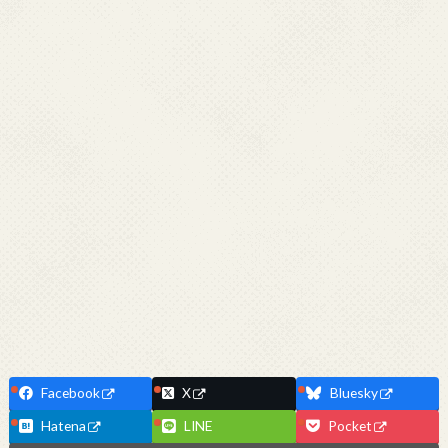
Facebook
X
Bluesky
Hatena
LINE
Pocket