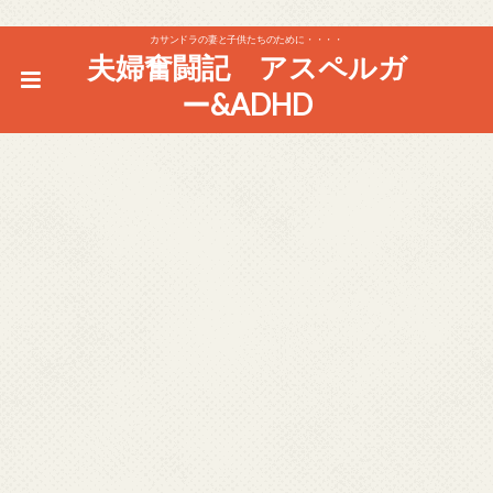
カサンドラの妻と子供たちのために・・・・
夫婦奮闘記 アスペルガ
ー&ADHD