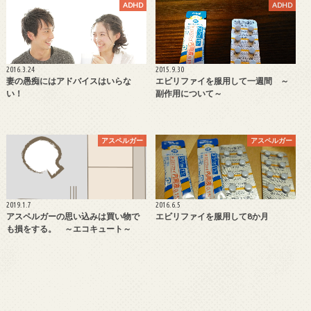
ADHD
ADHD
2016.3.24
2015.9.30
妻の愚痴にはアドバイスはいらな
エビリファイを服用して一週間 ～
い！
副作用について～
アスペルガー
アスペルガー
2019.1.7
2016.6.5
アスペルガーの思い込みは買い物で
エビリファイを服用して8か月
も損をする。 ～エコキュート～