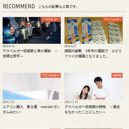
RECOMMEND
こちらの記事も人気です。
アスペルガー
アスペルガー
2016.8.16
2016.6.27
アスペルガー症候群と車の運転 ～
病院の診断 1年半の通院で エビリ
渋滞は苦手～
ファイが減薬となりました。
アスペルガー
ADHD
2016.7.25
2015.11.14
エアコン購入 富士通 nocriaX ガン
アスペルガー症候群の特性 ～過去
ダムみたい♪
をなかったことにしたい～