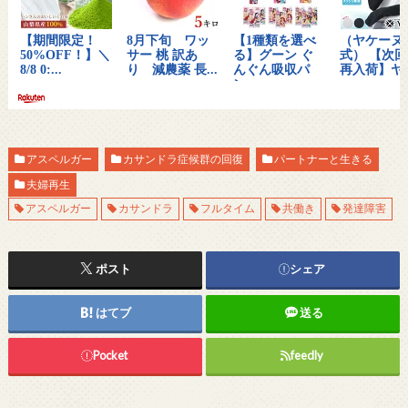
アスペルガー
カサンドラ症候群の回復
パートナーと生きる
夫婦再生
アスペルガー
カサンドラ
フルタイム
共働き
発達障害
ポスト
シェア
はてブ
送る
Pocket
feedly