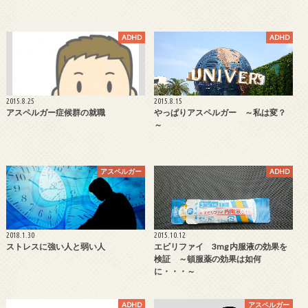
ADHD
ADHD
2015.8.25
2015.8.15
アスペルガー症候群の就職
やっぱりアスペルガー ～私は変？
～
アスペルガー
ADHD
2018.1.30
2015.10.12
ストレスに強い人と弱い人
エビリファイ 3mg 内服液の効果を
検証 ～頓服薬の効果は如何
に・・・～
ADHD
アスペルガー