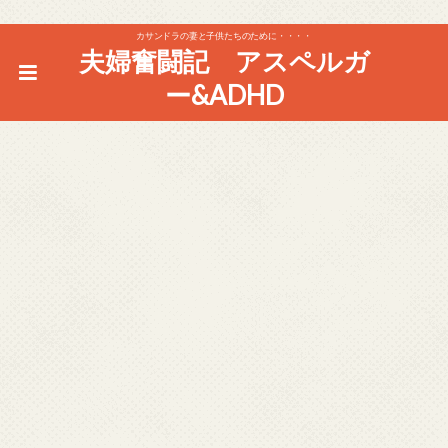
カサンドラの妻と子供たちのために・・・・
夫婦奮闘記 アスペルガ
ー&ADHD