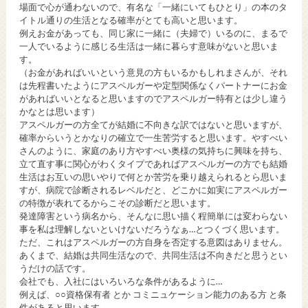
場面で心が通わないので、有名な「一緒にいてもひとり」の本のタ
イトル通りの生活となる確率がとても高いと思います。
例えお金があっても、同じ家に一緒に（夫婦で）いるのに、まるで
一人でいるように感じる生活は一緒に暮らす意味がないと思いま
す。
（お金があればいいという意見の方もいるかもしれまさんが、それ
は先程書いたようにアスペルガーや定型関係なくパートナーにお金
があればいいとなると思いますのでアスペルガー特有とは少し違う
かなとは思います）
アスペルガーの方全てが結婚に不向きな訳ではないと思いますが、
確率からいうとかなりの確立で一生苦労すると思います。やすべい
さんのように、家庭のあり方やすべい奥様の気持ちに興味を持ち、
立て直す事に関心がわくタイプであればアスペルガーの方でも結婚
生活はお互いの思いやりで何とか苦労を乗り越えられるとら思いま
すが、病院で診断されるレベルだと、どこかに如実にアスペルガー
の特徴が表れてるからこその診断だと思います。
発達障害という病名から、そんなに思い描く程簡単には変わらない
事を私は理解しないといけないだろうなぁ…とつくづく思います。
ただ、これはアスペルガーの方自身を否定する意図はありません。
あくまで、結婚は共同生活なので、共同生活は不向きだと思うとい
うだけの話です。
会社でも、入社にはいろいろな条件があるように…
例えば、○○資格保有者 とか コミニュケーション能力のある方 と条
件があると思います。