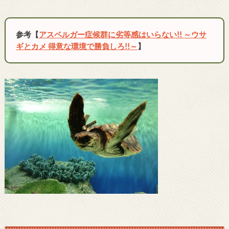
参考【
アスペルガー症候群に劣等感はいらない!! ～ウサ
ギとカメ 得意な環境で勝負しろ!!～
】