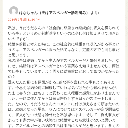
はなちゃん（夫はアスペルガー診断済み）
より:
2016年2月1日 11:30 PM
私は、うだうださんの「社会的に尊重され継続的に収入を得られて
いる事」というのが判断基準というのに少し付け加えさせて頂きた
いのですが…
結婚を前提と考えた時に、この社会的に尊重され収入がある事とい
うのは、アスペルガーに限った話ではなく、定型の方でも同じ事だ
と思います。
私の場合は結婚してから主人がアスペルガーだと気付きました。な
にせ、結婚前はアスペルガーという言葉さえ知りませんでし、商社
で仕事もしています。よく周りに結婚前にどおして気づかなかった
の？
選んだんだ私にも原因がある…的な事を言われる事もよくありま
す。今思えば結婚前に同棲していれば気づけたかも知れませんが、
たまに会う分にはちょっと変わった人程度の感覚しかありませんで
した。一緒に住んでからは毎日愕然とする日々がスタートしまし
た。なので、うだうださんのコメントに付け加えささて頂きたいの
は、結婚となった場合、収入についてはアスペルガーや定型関係な
く、収入がない状態は論外だと私は思います。そして、例え収入が
あっても家の中が暗い状態では結婚するなら意味がないと思いま
す。アスペルガーとの結婚生活は本当に大変だと思います。多くの