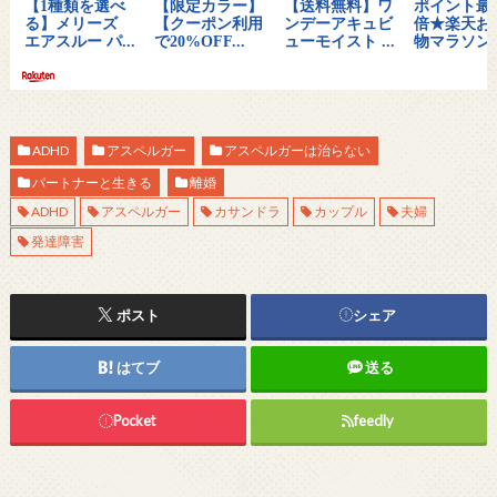
ADHD
アスペルガー
アスペルガーは治らない
パートナーと生きる
離婚
ADHD
アスペルガー
カサンドラ
カップル
夫婦
発達障害
ポスト
シェア
はてブ
送る
Pocket
feedly