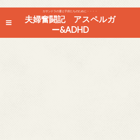
カサンドラの妻と子供たちのために・・・・
夫婦奮闘記 アスペルガ
ー&ADHD