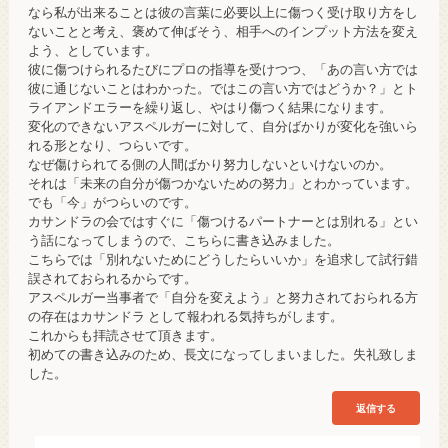
なら私が出来ることは彼の言葉に必要以上に傷つく受け取り方をし
ないことと考え、褒めて伸ばそう、相手へのインプット方法を変え
よう、としています。
彼に傷つけられるたびにプロの指導を受けつつ、「あの言い方では
彼に通じないことはわかった。ではこの言い方ではどうか？」とト
ライアンドエラーを繰り返し、やはり傷つく結果になります。
変化のできないアスペルガーに対して、自分ばかりが変化を強いら
れる形となり、つらいです。
なぜ傷けられてる側の人間ばかり努力しないといけないのか。
それは「未来の自分が傷つかないための努力」とわかっています。
でも「今」がつらいのです。
カサンドラの会ではすぐに「傷つけるパートナーとは別れる」とい
う話になってしまうので、こちらに書き込みました。
こちらでは「別れないためにどうしたらいいか」を追求して試行錯
誤されておられるからです。
アスペルガー当事者で「自分を変えよう」と努力されておられる方
の存在はカサンドラ として報われる気持ちがします。
これからも拝読させて頂きます。
初めての書き込みのため、長文になってしまいました。失礼致しま
した。
返信する