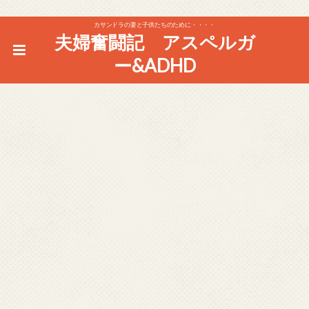
カサンドラの妻と子供たちのために・・・・
夫婦奮闘記 アスペルガ
ー&ADHD