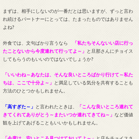
まずは、相手にしないのが一番だとは思いますが、ずっと言わ
れ続けるパートナーにとっては、たまったものではありません
よね?
外食では、文句ばかり言うなら
「私たちそんないい店に行っ
たことないから今度連れて行ってよ～」
と旦那さんにチョイス
してもらうのもいいのではないでしょうか?
「いいわね～あなたは、そんな良いところばかり行けて～私た
ちは、ここで十分よ～」
と満足している気分を共有することも
方法のひとつかもしれません。
「高すぎた～」
と言われたときは、
「こんな良いところ連れて
きてくれてありがとう～またいつか連れてきてね～」
など価値
観を上げてあげることもいいかもしれません。
「今度は、安いところ見つけておいてよ～」
と店をチョイスさ