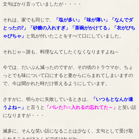
文句ばかり言っていましたが・・・・
それは、家でも同じで、
「塩が多い」「味が薄い」「なんでダ
とったの?」「砂糖の入れすぎ」「茶碗がかけてる」「衣がびち
ゃびちゃ」
と気が付いたことをすべて口にしていました。
それじゃ～誰も、料理なんてしたくなくなりますよね～
今では、だいぶん減ったのですが、その頃のトラウマか、ちょ
っとでも味について口にすると妻からにらまれてしまいますの
で、今は聞かれた時だけ答えるようにしています。
さすがに、明らかに失敗しているときは、
「いつもとなんか違
うよね～」
と言うと
「バレた?○○入れるの忘れてた～」
と笑い話
になりますが・・・
滅多に、そんな笑い話になることは少なく、文句として受け取
られることがほとんどですけれどね～