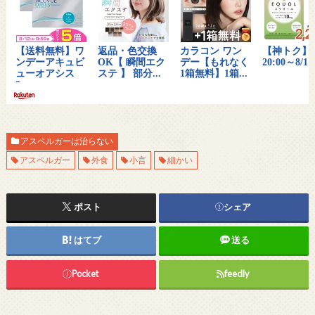
アスペルガーは治らない
アスペルガー
外食
小言
細かい
ポスト
シェア
はてブ
送る
Pocket
feedly