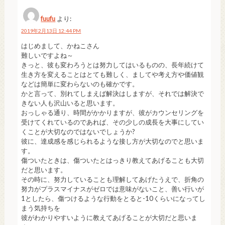
fuufu
より:
2019年2月13日 12:44 PM
はじめまして、かねこさん
難しいですよね～
きっと、彼も変わろうとは努力してはいるものの、長年続けて
生き方を変えることはとても難しく、ましてや考え方や価値観
などは簡単に変わらないのも確かです。
かと言って、別れてしまえば解決はしますが、それでは解決で
きない人も沢山いると思います。
おっしゃる通り、時間がかかりますが、彼がカウンセリングを
受けてくれているのであれば、その少しの成長を大事にしてい
くことが大切なのではないでしょうか?
彼に、達成感を感じられるような接し方が大切なのでと思いま
す。
傷ついたときは、傷ついたとはっきり教えてあげることも大切
だと思います。
その時に、努力していることも理解してあげたうえで、折角の
努力がプラスマイナスがゼロでは意味がないこと、善い行いが
1としたら、傷つけるような行動をとると-10くらいになってし
まう気持ちを
彼がわかりやすいように教えてあげることが大切だと思いま