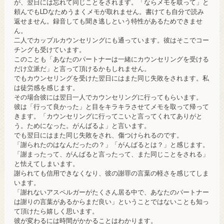
が、翌日には忘れて同じことをされます。「ならメモを取って」と
頼んでもLDなためうまくメモが取れません。書けても自分で読み
返せません。録音しても聞き逃しという特性があるためできませ
ん。
二人でカップルカウンセリングにも通っています。彼はそこでコー
チングも受けています。
このことも「あなたのパートナーは一緒にカウンセリングを受ける
だけ立派だ」と言って頂けるかもしれません。
でもカウンセリングを受けた翌日にはまた同じ失敗をされます。私
は徒労感を感じます。
その場合彼には翌日一人でカウンセリングに行ってもらいます。
彼は「行って良かった」と目をキラキラさせてメモを取って帰って
きます。「カウンセリングに行ってこいと言ってくれてありがと
う。ためになった。がんばるよ」と言います。
でも翌日にはまた同じ失敗をされ、傷つけられるのです。
「謝られたのはなんだったの？」「がんばるとは？」と感じます。
「謝まったって、がんばると言ったって、また同じことをされる」
と怯えてしまいます。
謝られても信用できなくなり、彼の謝罪の言葉の軽さを感じてしま
います。
「謝れないアスペルガーがたくさん居る中で、あなたのパートナー
は謝りの言葉があるからまだ良い」ということではないことも知っ
て頂けたら嬉しく思います。
彼が変わるには時間がかかることはわかります。