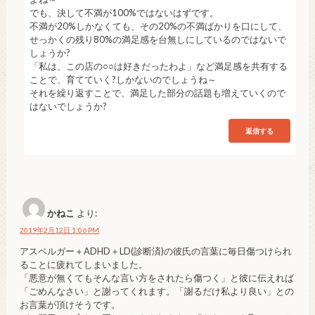
でも、決して不満が100%ではないはずです。
不満が20%しかなくても、その20%の不満ばかりを口にして、
せっかくの残り80%の満足感を台無しにしているのではないで
しょうか?
「私は、この店の○○は好きだったわよ」など満足感を共有する
ことで、育てていく?しかないのでしょうね～
それを繰り返すことで、満足した部分の話題も増えていくので
はないでしょうか?
返信する
かねこ
より:
2019年2月12日 1:06 PM
アスペルガー＋ADHD＋LD(診断済)の彼氏の言葉に毎日傷つけられ
ることに疲れてしまいました。
「悪意が無くてもそんな言い方をされたら傷つく」と彼に伝えれば
「ごめんなさい」と謝ってくれます。「謝るだけ私より良い」との
お言葉が頂けそうです。