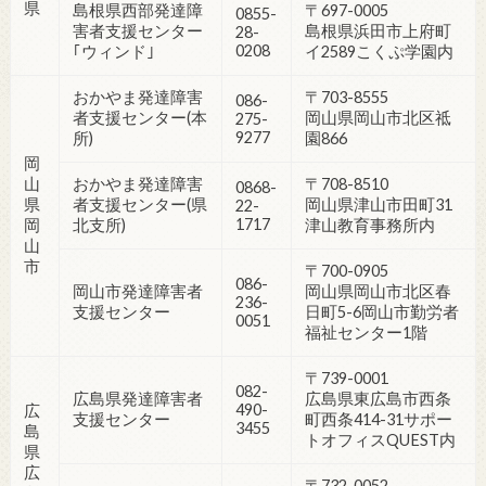
県
島根県西部発達障
〒697-0005
0855-
害者支援センター
島根県浜田市上府町
28-
0208
｢ウィンド｣
イ2589こくぷ学園内
おかやま発達障害
〒703-8555
086-
者支援センター(本
岡山県岡山市北区祗
275-
9277
所)
園866
岡
山
おかやま発達障害
〒708-8510
0868-
県
者支援センター(県
岡山県津山市田町31
22-
1717
岡
北支所)
津山教育事務所内
山
市
〒700-0905
086-
岡山市発達障害者
岡山県岡山市北区春
236-
支援センター
日町5-6岡山市勤労者
0051
福祉センター1階
〒739-0001
082-
広島県発達障害者
広島県東広島市西条
490-
広
支援センター
町西条414-31サポー
3455
島
トオフィスQUEST内
県
広
〒732-0052