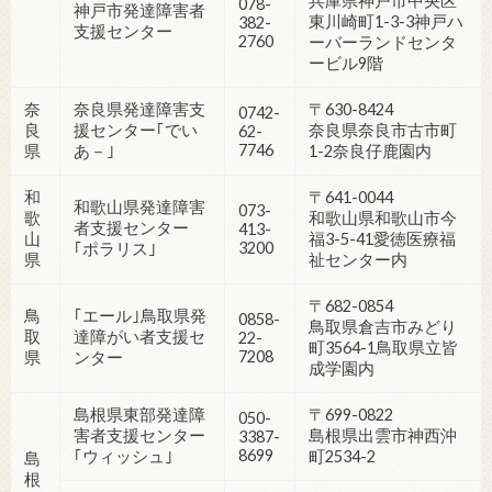
兵庫県神戸市中央区
078-
神戸市発達障害者
東川崎町1-3-3神戸ハ
382-
支援センター
2760
ーバーランドセンタ
ービル9階
奈
奈良県発達障害支
〒630-8424
0742-
良
援センター｢でい
奈良県奈良市古市町
62-
7746
県
あ－｣
1-2奈良仔鹿園内
和
〒641-0044
和歌山県発達障害
073-
歌
和歌山県和歌山市今
者支援センター
413-
山
福3-5-41愛徳医療福
3200
｢ポラリス｣
県
祉センター内
〒682-0854
鳥
｢エール｣鳥取県発
0858-
鳥取県倉吉市みどり
取
達障がい者支援セ
22-
町3564-1鳥取県立皆
7208
県
ンター
成学園内
島根県東部発達障
〒699-0822
050-
害者支援センター
島根県出雲市神西沖
3387-
8699
｢ウィッシュ｣
町2534-2
島
根