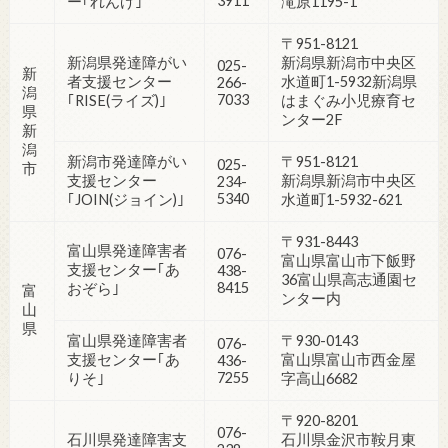
3911
ー｢れんげ｣
滝原1195-1
〒951-8121
新潟県発達障がい
新潟県新潟市中央区
025-
新
者支援センター
水道町1-5932新潟県
266-
潟
7033
｢RISE(ライズ)｣
はまぐみ小児療育セ
県
ンター2F
新
潟
新潟市発達障がい
〒951-8121
025-
市
支援センター
新潟県新潟市中央区
234-
5340
｢JOIN(ジョイン)｣
水道町1-5932-621
〒931-8443
富山県発達障害者
076-
富山県富山市下飯野
支援センター｢あ
438-
36富山県高志通園セ
8415
おぞら｣
富
ンター内
山
県
富山県発達障害者
〒930-0143
076-
支援センター｢あ
富山県富山市西金屋
436-
7255
りそ｣
字高山6682
〒920-8201
076-
石川県発達障害支
石川県金沢市鞍月東