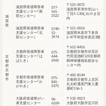
〒525-0072
滋賀県発達障害者
077-
滋賀県草津市笠山ハ
支援センター｢南
561-
丁目5-130むれやま荘
2522
部センター｣
滋
内
賀
県
滋賀県発達障害者
〒521-0016
0749-
支援センター｢北
滋賀県米原市下多良
52-
3974
部センター｣
2-47平和堂米原店3階
〒612-8416
京都府発達障害者
京都府京都市伏見区
075-
支援センター｢は
竹田流池町120京都府
644-
京
6565
ぱたき｣
精神保健福祉総合セ
都
ンター内
府
京
都
〒602-8144
京都市発達障害者
075-
市
京都府京都市上京区
支援センター｢か
841-
丸太町通黒門東入藁
0375
がやき｣
屋町536-1
大阪府発達障がい
〒532-0023
06-
者支援センター
大阪府大阪市淀川区
6100-