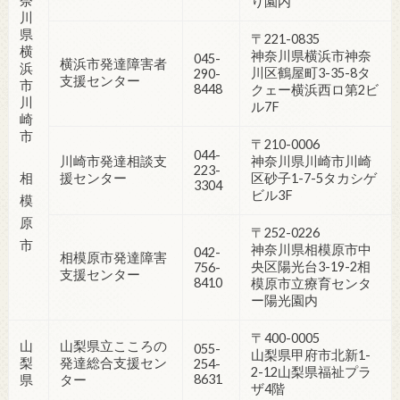
奈
り園内
川
県
〒221-0835
横
神奈川県横浜市神奈
045-
横浜市発達障害者
浜
川区鶴屋町3-35-8タ
290-
支援センター
市
8448
クェー横浜西ロ第2ビ
川
ル7F
崎
市
〒210-0006
044-
川崎市発達相談支
神奈川県川崎市川崎
223-
相
援センター
区砂子1-7-5タカシゲ
3304
ビル3F
模
原
〒252-0226
市
神奈川県相模原市中
042-
相模原市発達障害
央区陽光台3-19-2相
756-
支援センター
8410
模原市立療育センタ
ー陽光園内
〒400-0005
山
山梨県立こころの
055-
山梨県甲府市北新1-
梨
発達総合支援セン
254-
2-12山梨県福祉プラ
8631
県
ター
ザ4階