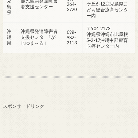
児
鹿児島県発達障害
ケ丘6-12鹿児島県こ
264-
島
者支援センター
3720
ども総合療育センタ
県
ー内
〒904-2173
沖
沖縄県発達障害者
098-
沖縄県沖縄市比屋根
縄
支援センター｢が
982-
5-2-17沖縄中部療育
2113
県
じゆま～る｣
医療センター内
スポンサードリンク