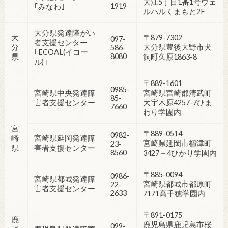
大江5丁目1番1号ウェ
1919
｢みなわ｣
ルパルくまもと2F
大分県発達障がい
大
〒879-7302
097-
者支援センター
分
大分県豊後大野市犬
586-
｢ECOAL(イコー
8080
県
飼町久原1863-8
ル)｣
〒889-1601
0985-
宮崎県中央発達障
宮崎県宮崎郡清武町
85-
害者支援センター
大宇木原4257-7ひま
7660
わり学園内
宮
〒889-0514
0982-
崎
宮崎県延岡発達障
宮崎県延岡市櫛津町
23-
県
害者支援センター
8560
3427－4ひかり学園内
〒885-0094
0986-
宮崎県都城発達障
宮崎県都城市都原町
22-
害者支援センター
2633
7171高千穂学園内
〒891-0175
鹿
鹿児島県鹿児島市桜
099-