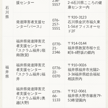
238-
援センター
2-6石川県こころの健
5557
康センター内
石
川
県
〒920-3123
076-
発達障害者支援セ
石川県金沢市福久東
257-
ンター｢パース｣
1-56オフィスオーセ
5551
ド2F
福井県発達障害児
〒914-0144
0770-
者支援センター
福井県敦賀市桜ケ丘
21-
｢スクラム福井｣嶺
2346
町8-6野坂の郷内
南(敦賀)
福井県発達障害児
〒910-0026
福
0776-
者支援センター
福井県福井市光陽2-
井
22-
｢スクラム福井｣福
3-36福井県総合福祉
0370
県
井
相談所内
福井県発達障害児
〒912-0061
0779-
者支援センター
福井県大野市篠座79-
66-
｢スクラム福井｣奥
1133
53希望園内
越(大野)