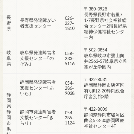
〒380-0928
長野県長野市若里7-
長
026-
長野県発達障がい
1-7長野県社会福祉総
野
227-
者支援センター
合センター2階長野県
1810
県
精神保健福祉センタ
ー内
〒502-0854
岐
岐阜県発達障害者
058-
岐阜県岐阜市鷺山向
阜
支援センター｢の
233-
井2563-57岐阜県立希
5116
県
ぞみ｣
望が丘学園内
〒422-8031
静岡県発達障害者
054-
静岡県静岡市駿河区
支援センター｢あ
286-
有明町2-20静岡総合
9038
いら｣
静
庁舎別館3階
岡
県
〒422-8006
静
静岡市発達障害者
054-
静岡県静岡市駿河区
岡
支援センター｢き
285-
曲金5-3-30静岡医療
1124
市
らり｣
福祉センター4F
浜