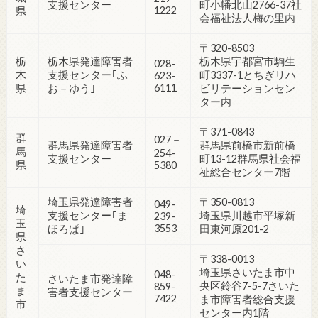
支援センター
町小幡北山2766-37社
1222
県
会福祉法人梅の里内
〒320-8503
栃
栃木県発達障害者
栃木県宇都宮市駒生
028-
木
支援センター｢ふ
町3337-1とちぎリハ
623-
6111
県
お－ゆう｣
ビリテーションセン
ター内
〒371-0843
群
027－
群馬県発達障害者
群馬県前橋市新前橋
馬
254-
支援センター
町13-12群馬県社会福
県
5380
祉総合センター7階
埼玉県発達障害者
〒350-0813
049-
埼
支援センター｢ま
埼玉県川越市平塚新
239-
玉
3553
ほろぱ｣
田東河原201-2
県
さ
〒338-0013
い
埼玉県さいたま市中
048-
た
さいたま市発達障
央区鈴谷7-5-7さいた
859-
ま
害者支援センター
7422
ま市障害者総合支援
市
センター内1階