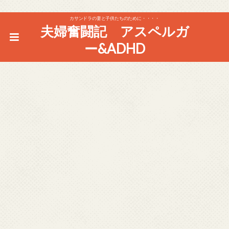
カサンドラの妻と子供たちのために・・・・
夫婦奮闘記 アスペルガ
ー&ADHD