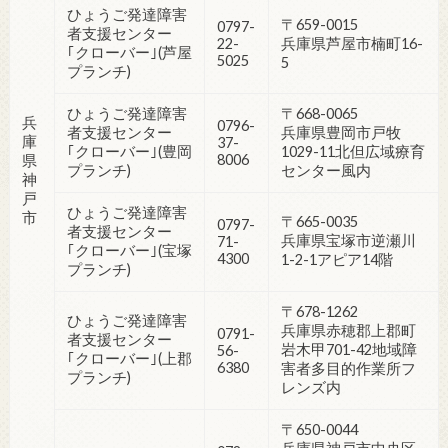
ひょうご発達障害
〒659-0015
0797-
者支援センター
22-
兵庫県芦屋市楠町16-
｢クローバー｣(芦屋
5025
5
プランチ)
ひょうご発達障害
〒668-0065
兵
0796-
者支援センター
兵庫県豊岡市戸牧
庫
37-
｢クローバー｣(豊岡
1029-11北但広域療育
8006
県
プランチ)
センター風内
神
戸
ひょうご発達障害
市
〒665-0035
0797-
者支援センター
兵庫県宝塚市逆瀬川
71-
｢クローバー｣(宝塚
4300
1-2-1アピア14階
プランチ)
〒678-1262
ひょうご発達障害
兵庫県赤穂郡上郡町
0791-
者支援センター
岩木甲701-42地域障
56-
｢クローバー｣(上郡
6380
害者多目的作業所フ
プランチ)
レンズ内
〒650-0044