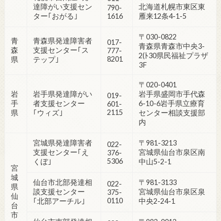
達障がい支援セン
北海道札幌市東区東
790-
ター｢おがる｣
1616
雁来12条4-1-5
〒030-0822
青
青森県発達障害者
017-
青森県青森市中央3-
森
支援センター｢ス
777-
2(ﾄ30県民福祉プラザ
8201
県
テップ｣
3F
〒020-0401
岩
岩手県発達障がい
岩手県盛岡市手代森
019-
手
者支援センター
6-10-6岩手県立療育
601-
2115
県
｢ウィズ｣
センター相談支援部
内
宮城県発達障害者
〒981-3213
022-
支援センター｢え
宮城県仙台市泉区南
376-
5306
くぼ｣
中山5-2-1
宮
城
仙台市北部発達相
〒981-3133
022-
県
談支援センター
宮城県仙台市泉区泉
375-
仙
0110
｢北部アーチル｣
中央2-24-1
台
市