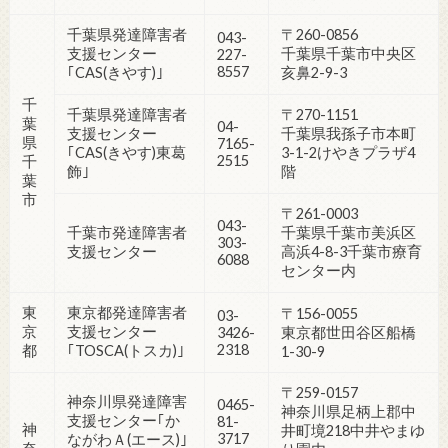
千葉県発達障害者
〒260-0856
043-
支援センター
千葉県千葉市中央区
227-
8557
｢CAS(きやす)｣
亥鼻2-9-3
千
千葉県発達障害者
〒270-1151
葉
04-
支援センター
千葉県我孫子市本町
県
7165-
｢CAS(きやす)東葛
3-1-2けやきプラザ4
2515
千
飾｣
階
葉
市
〒261-0003
043-
千葉市発達障害者
千葉県千葉市美浜区
303-
支援センター
高浜4-8-3千葉市療育
6088
センター内
東
東京都発達障害者
〒156-0055
03-
京
支援センター
3426-
東京都世田谷区船橋
2318
都
｢TOSCA(トスカ)｣
1-30-9
〒259-0157
神奈川県発達障害
0465-
神奈川県足柄上郡中
支援センター｢か
81-
神
井町境218中井やまゆ
3717
ながわＡ(エース)｣