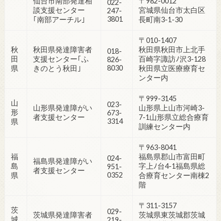
仙台市南部発達相
〒982-0012
022-
談支援センター
宮城県仙台市太白区
247-
3801
｢南部アーチル｣
長町南3-1-30
〒010-1407
秋
秋田県発達障害者
秋田県秋田市上北手
018-
田
支援センター｢ふ
百崎字諏訪ﾉ沢3-128
826-
8030
県
きのとう秋田｣
秋田県立医療療育セ
ンター内
〒999-3145
山
023-
山形県発達障がい
山形県上山市河崎3-
形
673-
者支援センター
7-1山形県立総合療育
3314
県
訓練センター内
〒963-8041
福
福島県郡山市富田町
024-
福島県発達障がい
島
字上ﾉ台4-1福島県総
951-
者支援センター
0352
県
合療育センター南棟2
階
〒311-3157
茨
029-
茨城県発達障害者
茨城県東茨城郡茨城
城
219-