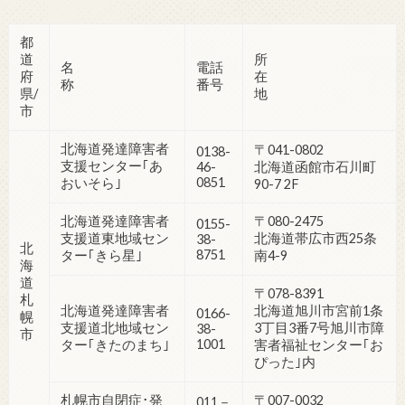
都
道
所
名
電話
府
在
称
番号
県/
地
市
北海道発達障害者
〒041-0802
0138-
支援センター｢あ
46-
北海道函館市石川町
0851
おいそら｣
90-7 2F
北海道発達障害者
〒080-2475
0155-
支援道東地域セン
北海道帯広市西25条
38-
北
8751
ター｢きら星｣
南4-9
海
道
〒078-8391
札
北海道発達障害者
北海道旭川市宮前1条
0166-
幌
支援道北地域セン
3丁目3番7号旭川市障
38-
市
1001
ター｢きたのまち｣
害者福祉センター｢お
ぴった｣内
札幌市自閉症･発
〒007-0032
011－