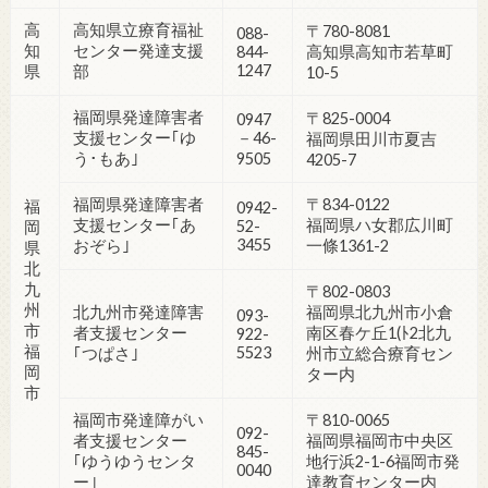
高
高知県立療育福祉
〒780-8081
088-
知
センター発達支援
844-
高知県高知市若草町
1247
県
部
10-5
福岡県発達障害者
〒825-0004
0947
支援センター｢ゆ
－46-
福岡県田川市夏吉
う･もあ｣
9505
4205-7
福岡県発達障害者
〒834-0122
福
0942-
支援センター｢あ
福岡県ハ女郡広川町
52-
岡
3455
おぞら｣
一條1361-2
県
北
九
〒802-0803
州
北九州市発達障害
福岡県北九州市小倉
093-
市
者支援センター
南区春ケ丘1(ﾄ2北九
922-
福
5523
｢つぱさ｣
州市立総合療育セン
岡
ター内
市
福岡市発達障がい
〒810-0065
092-
者支援センター
福岡県福岡市中央区
845-
｢ゆうゆうセンタ
地行浜2-1-6福岡市発
0040
ー｣
達教育センター内