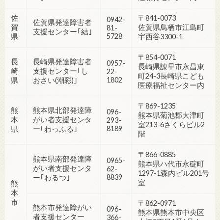
佐
〒841-0073
0942-
佐賀県発達障害者
賀
佐賀県鳥栖市江島町
81-
支援センター｢結｣
5728
県
宇西谷3300-1
〒854-0071
長
長崎県発達障害者
0957-
長崎県諌早市永昌東
崎
支援センター｢し
22-
町24-3長崎県こども
1802
県
おさい(潮彩)｣
医療福祉センター内
〒869-1235
熊
熊本県北部発達障
096-
熊本県菊池郡大津町
本
がい者支援センタ
293-
室213-6さくらビル2
8189
県
ー｢わっふる｣
階
〒866-0885
熊本県南部発達障
0965-
熊本県ハ代市永碇町
がい者支援センタ
62-
1297-1森内ビル201号
8839
ー｢わるつ｣
室
熊
本
市
〒862-0971
熊本市発達障がい
096-
熊本県熊本市中央区
者支援センター
366-