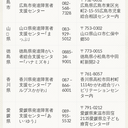
島
082-
広島市発達障害者
広島県広島市東区光
市
568-
支援センター
町2-15-55広島市児童
7328
総合相談センター内
山ロ県発達障害者
〒753-0302
山
083-
支援センター｢ま
山ロ県山ロ市仁保中
□
929-
県
5012
っぷ｣
郷50
徳
徳島県発達障がい
〒773-0015
0885-
島
者総合支援センタ
徳島県小松島市中田
34-
9001
県
ー｢ハナミズキ｣
町新開2-2
〒761-8057
香
香川県発達障害者
香川県高松市田村町
087－
川
支援センター｢ア
1114かがわ総合リハ
866-
県
ルプスかがわ｣
6001
ビリテーションセン
ター内
〒791-0212
愛
愛媛県発達障害者
089-
愛媛県東温市田窪
媛
支援センター｢あ
955-
2135愛媛県立子ども
5532
県
い･ゆう｣
療育センターIF