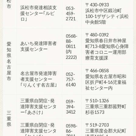
松
〒430-0933
市
浜松市発達相談支
053-
浜松市中区鍛冶町
援センター｢ルピ
459-
100-1ザザシティ浜松
2721
ロ｣
中央館5階
〒480-0392
0568-
愛知県春日井市神屋
88-
あいち発達障害者
愛
0811
町713-8愛知県心身障
支援センター
知
(内
害者コロニー運用部
県
2222)
療育支援課
名
古
〒466-0858
屋
名古屋市発達障害
052-
愛知県名古屋市昭和
市
者支援センター
757-
区折戸町4-16児童福
6140
｢りんくす名古屋｣
祉センター内
三重県自閉症･発
〒510-1326
059-
達障害支援センタ
三重県三重郡菰野町
394-
3412
ー｢あさけ｣
杉谷1573
三
重
県
三重県自閉症･発
〒519-2703
0598-
達障害支援センタ
三重県度会郡大紀町
86-