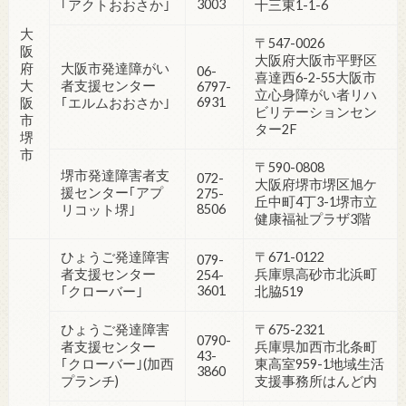
3003
｢アクトおおさか｣
十三東1-1-6
大
〒547-0026
阪
大阪府大阪市平野区
府
大阪市発達障がい
06-
喜達西6-2-55大阪市
大
者支援センター
6797-
立心身障がい者リハ
6931
阪
｢エルムおおさか｣
ビリテーションセン
市
ター2F
堺
市
〒590-0808
堺市発達障害者支
072-
大阪府堺市堺区旭ケ
援センター｢アプ
275-
丘中町4丁3-1堺市立
8506
リコット堺｣
健康福祉プラザ3階
ひょうご発達障害
〒671-0122
079-
者支援センター
兵庫県高砂市北浜町
254-
3601
｢クローバー｣
北脇519
ひょうご発達障害
〒675-2321
0790-
者支援センター
兵庫県加西市北条町
43-
｢クローバー｣(加西
東高室959-1地域生活
3860
プランチ)
支援事務所はんど内