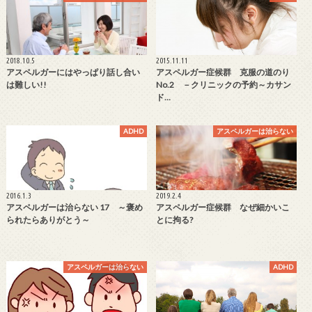
2018.10.5
2015.11.11
アスペルガーにはやっぱり話し合い
アスペルガー症候群 克服の道のり
は難しい!!
No.2 －クリニックの予約～カサン
ド…
ADHD
アスペルガーは治らない
2016.1.3
2019.2.4
アスペルガーは治らない 17 ～褒め
アスペルガー症候群 なぜ細かいこ
られたらありがとう～
とに拘る?
アスペルガーは治らない
ADHD