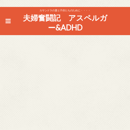
カサンドラの妻と子供たちのために・・・・
夫婦奮闘記 アスペルガ
ー&ADHD