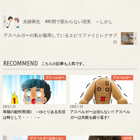
夫婦再生 4年間で変わらない現実 ～しかし
アスペルガーの私が服用しているエビリファイとレクサプ
ロ
RECOMMEND
こちらの記事も人気です。
アスペルガー
アスペルガー
2016.1.23
2018.1.24
幸福の副作用(笑) ～ゆとりある生活
アスペルガーは治らない!! アスペル
は時として・・・・～
ガーは失敗を繰り返す?
アスペルガーは治らない
ADHD