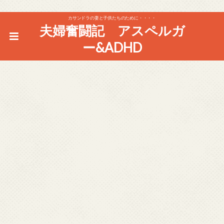
カサンドラの妻と子供たちのために・・・・
夫婦奮闘記 アスペルガ
ー&ADHD