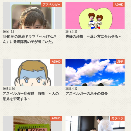
アスペルガー
ADHD
2016.12.8
2016.3.23
NHK 朝の連続ドラマ「べっぴんさ
夫婦の歩幅 ～遅い方に合わせる～
ん」に発達障害の子が出ていた。
ADHD
息子
2015.8.26
2021.4.27
アスペルガー症候群 特徴 ～人の
アスペルガーの息子の成長
意見を否定する～
ADHD
モラハラ