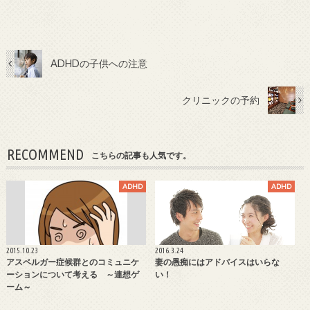
ADHDの子供への注意
クリニックの予約
RECOMMEND
こちらの記事も人気です。
ADHD
ADHD
2015.10.23
2016.3.24
アスペルガー症候群とのコミュニケ
妻の愚痴にはアドバイスはいらな
ーションについて考える ～連想ゲ
い！
ーム～