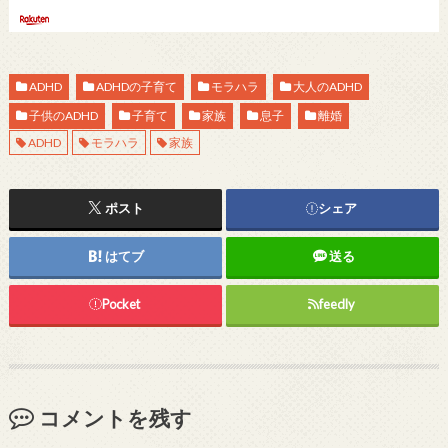
ADHD
ADHDの子育て
モラハラ
大人のADHD
子供のADHD
子育て
家族
息子
離婚
ADHD
モラハラ
家族
ポスト
シェア
はてブ
送る
Pocket
feedly
コメントを残す