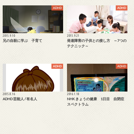
ADHD
ADHD
2015.9.10
2015.9.21
兄の自殺に学ぶ 子育て
発達障害の子供との接し方 ～7つの
テクニック～
ADHD
ADHD
2015.8.16
2016.1.18
ADHD 芸能人 / 有名人
NHK きょうの健康 1日目 自閉症
スペクトラム