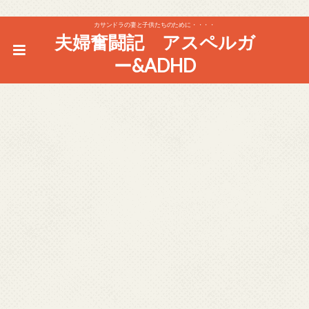
カサンドラの妻と子供たちのために・・・・
夫婦奮闘記 アスペルガ
ー&ADHD