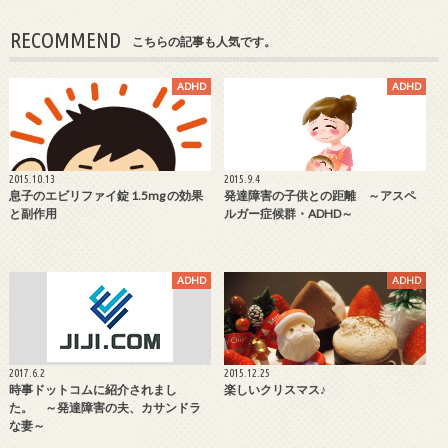
RECOMMEND
こちらの記事も人気です。
ADHD
ADHD
2015.10.13
2015.9.4
息子のエビリファイ錠 1.5mg の効果
発達障害の子供との距離 ～アスペ
と副作用
ルガー症候群・ADHD～
ADHD
ADHD
2017.6.2
2015.12.25
時事ドットコムに紹介されまし
楽しいクリスマス♪
た。 ～発達障害の夫、カサンドラ
な妻～