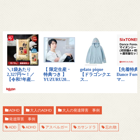
ADHD
大人のADHD
大人の発達障害 事例
発達障害 事例
ADD
ADHD
アスペルガー
カサンドラ
忘れ物