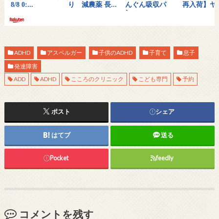
ADHD
アスペルガー
子供のADHD
子育て
息子
発達障害
ADD
ADHD
こころのクリニック
こども専門
予約
ポスト
シェア
はてブ
送る
Pocket
feedly
コメントを残す