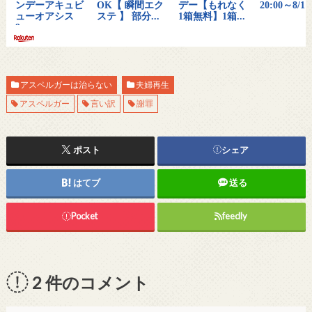
アスペルガーは治らない
夫婦再生
アスペルガー
言い訳
謝罪
ポスト
シェア
はてブ
送る
Pocket
feedly
2
件のコメント