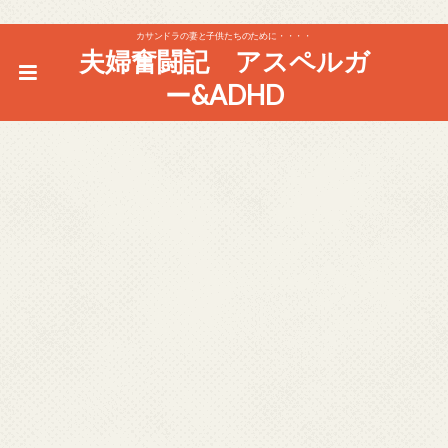
カサンドラの妻と子供たちのために・・・・
夫婦奮闘記 アスペルガ
ー&ADHD