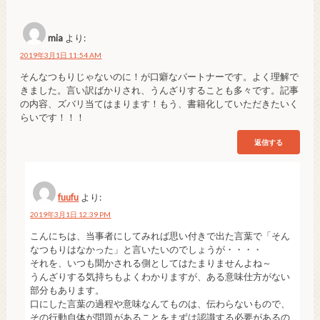
mia
より:
2019年3月1日 11:54 AM
そんなつもりじゃないのに！が口癖なパートナーです。よく理解で
きました。言い訳ばかりされ、うんざりすることも多々です。記事
の内容、ズバリ当てはまります！もう、書籍化していただきたいく
らいです！！！
返信する
fuufu
より:
2019年3月1日 12:39 PM
こんにちは、当事者にしてみれば思い付きで出た言葉で「そん
なつもりはなかった」と言いたいのでしょうが・・・・
それを、いつも聞かされる側としてはたまりませんよね～
うんざりする気持ちもよくわかりますが、ある意味仕方がない
部分もあります。
口にした言葉の過程や意味なんてものは、伝わらないもので、
その行動自体が問題があることをまずは認識する必要があるの