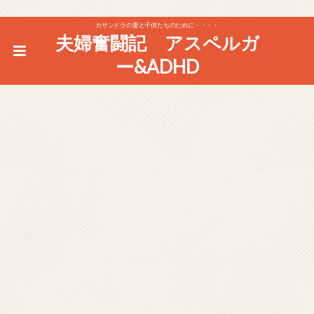
カサンドラの妻と子供たちのために・・・・
夫婦奮闘記 アスペルガ
ー&ADHD