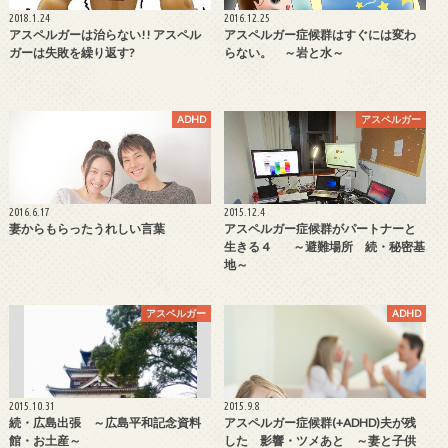
2018.1.24
2016.12.25
アスペルガーは治らない!! アスペル
アスペルガー症候群はすぐには変わ
ガーは失敗を繰り返す?
らない。 ～岩と水～
ADHD
アスペルガー
2016.6.17
2015.12.4
妻からもらったうれしい言葉
アスペルガー症候群がパートナーと
生きる 4 ～避難場所 続・秘密基
地～
アスペルガー
ADHD
2015.10.31
2015.9.8
続・広島出張 ～広島平和記念資料
アスペルガー症候群(+ADHD)夫が残
館・お土産～
した 影響・ツメあと ～妻と子供