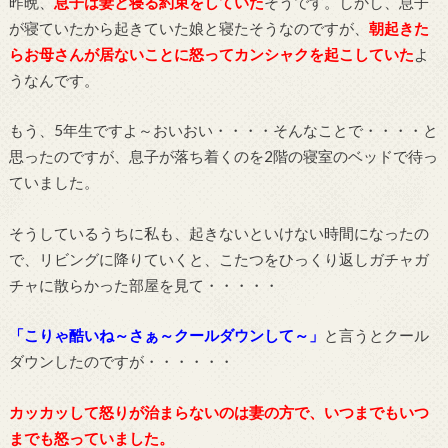
昨晩、
息子は妻と寝る約束をしていた
そうです。しかし、息子
が寝ていたから起きていた娘と寝たそうなのですが、
朝起きた
らお母さんが居ないことに怒ってカンシャクを起こしていた
よ
うなんです。
もう、5年生ですよ～おいおい・・・・そんなことで・・・・と
思ったのですが、息子が落ち着くのを2階の寝室のベッドで待っ
ていました。
そうしているうちに私も、起きないといけない時間になったの
で、リビングに降りていくと、こたつをひっくり返しガチャガ
チャに散らかった部屋を見て・・・・・
「こりゃ酷いね～さぁ～クールダウンして～」
と言うとクール
ダウンしたのですが・・・・・・
カッカッして怒りが治まらないのは妻の方で、いつまでもいつ
までも怒っていました。