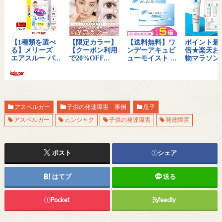
アスペルガー
子供の発達障害 事例
息子
アスペルガー
カンシャク
子供の発達障害
発達障害
ポスト
シェア
はてブ
送る
Pocket
feedly