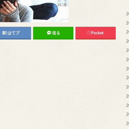
2
2
2
はてブ
送る
Pocket
2
2
2
2
2
2
2
2
2
2