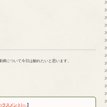
2
2
2
2
2
2
2
2
束縛について今日は触れたいと思います。
2
2
2
2
2
2
ハラスメント)～
】