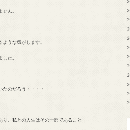
2
2
ません。
2
2
2
るような気がします。
2
2
ました。
2
2
2
いたのだろう・・・・
2
2
あり、私との人生はその一部であること