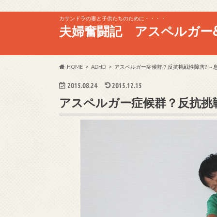
カサンドラの妻と子供たちのために・・・・
夫婦奮闘記 アスペルガー&
HOME
ADHD
アスペルガー症候群？反抗挑戦性障害? ～
2015.08.24
2015.12.15
アスペルガー症候群？反抗挑戦