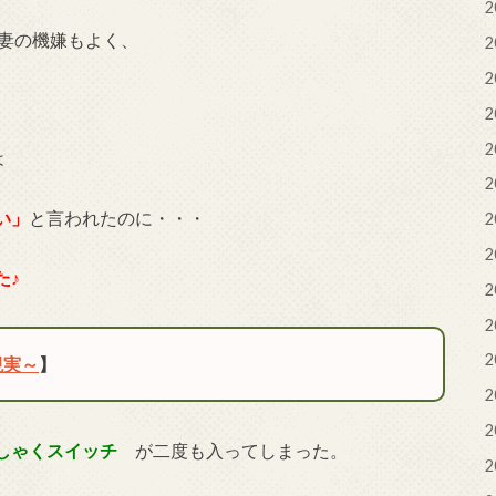
2
な妻の機嫌もよく、
2
2
2
2
は
2
い」
と言われたのに・・・
2
2
た♪
2
2
2
現実～
】
2
2
しゃくスイッチ
が二度も入ってしまった。
2