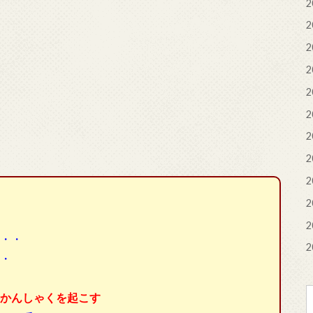
2
2
2
2
2
2
2
2
2
2
2
・・
2
・
かんしゃくを起こす