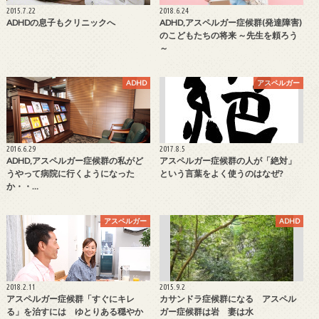
2015.7.22
2018.6.24
ADHDの息子もクリニックへ
ADHD,アスペルガー症候群(発達障害)
のこどもたちの将来 ～先生を頼ろう
～
ADHD
アスペルガー
2016.6.29
2017.8.5
ADHD,アスペルガー症候群の私がど
アスペルガー症候群の人が「絶対」
うやって病院に行くようになった
という言葉をよく使うのはなぜ?
か・・…
アスペルガー
ADHD
2018.2.11
2015.9.2
アスペルガー症候群「すぐにキレ
カサンドラ症候群になる アスペル
る」を治すには ゆとりある穏やか
ガー症候群は岩 妻は水