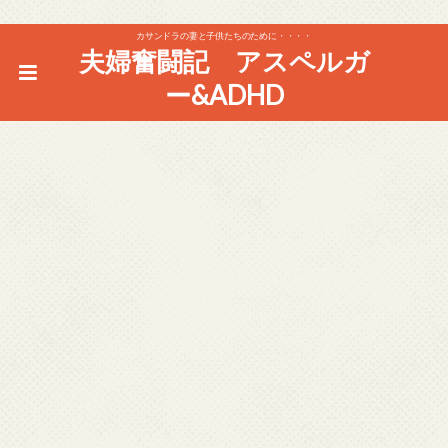
カサンドラの妻と子供たちのために・・・・
夫婦奮闘記 アスペルガ
ー&ADHD