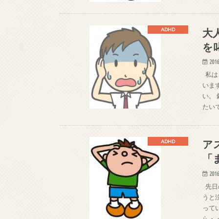
大
ADHD
を
2016
私は
いま
い。
たい
ア
ADHD
「
2016
先日
うと
って
ら・