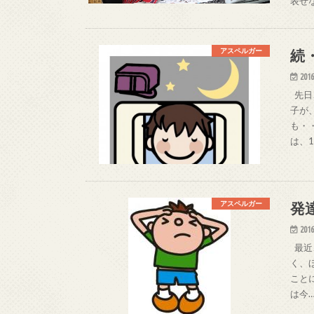
表せ
続
アスペルガー
2016
先日
子が
も・
は、
発
アスペルガー
2016
最近
く、
こと
は今