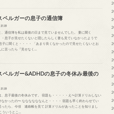
2
2
スペルガーの息子の通信簿
2
.01.09
2
と、通信簿を私は最後の日まで見ていませんでした。 妻に聞く
2
・・息子が見せたくないと隠したらしく妻も見ていなかったようで
 息子に聞くと・・・・ 「あまり良くなかったので見せたくないとお
2
んに言ったら『見せなく…
2
2
2
スペルガー&ADHDの息子の冬休み最後の
2
2
.01.09
2
は、息子最後の冬休みです。 宿題も・・・・・え〜計算ドリルしない
2
けなかったの〜 ななななななんと・・・・ 宿題も早く終わらせてい
思ったら、今頃 連絡帳を見て 計算ドリルがあったことを知りまし
2
 こういうとこ…