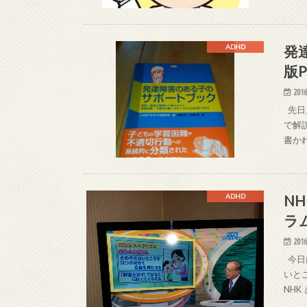
発
ADHD
版P
2016
先日
で解
書か
N
ADHD
ラ
2016
今日
いと
NH