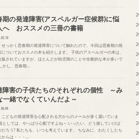
2
春期の発達障害(アスペルガー症候群)に悩
2
人へ おススメの三冊の書籍
2
.02.10
2
、せっかく思春期の発達障害について触れたので、今回は思春期の発
害についておススメの本を紹介します。 子供のアスペルガーの本は、
2
出版されていますが、ほとんどが幼児期のことや全般的な本が多いで
2
 しかし、思春期…
2
2
達障害の子供たちのそれぞれの個性 ～み
2
な一緒でなくていんだよ～
2
.06.04
2
、こどもの発達障害を心配される方からのメールが多く届いていま
2
 親としては、やっぱり心配ですよね～ いったい、どう接していけば
のだろう? 私たちも、いつも考えています。 ちなみに、わたくしたち
2
生からは・・・…