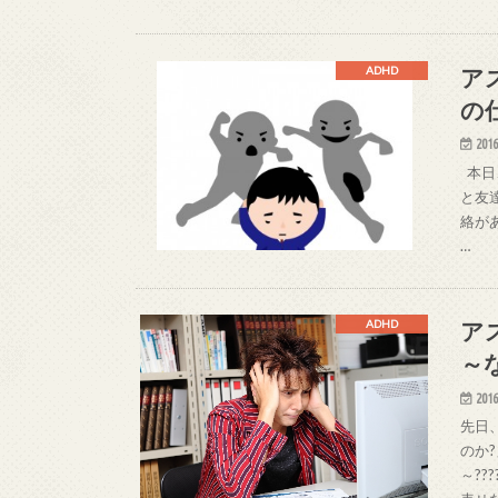
ア
ADHD
の
2016
本日
と友
絡が
…
ア
ADHD
～
2016
先日
のか
～??