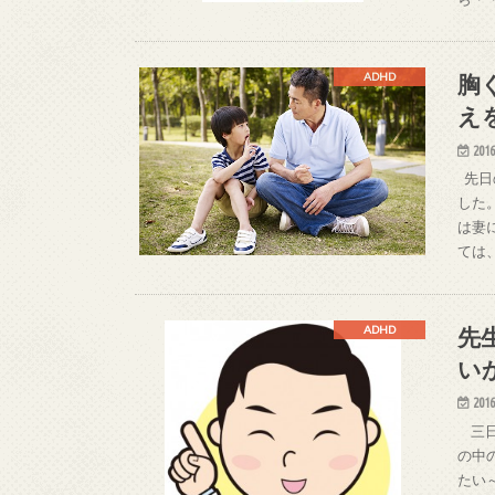
胸
ADHD
え
2016
先日
した
は妻
ては
先
ADHD
い
2016
三日
の中
たい