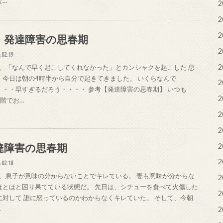
な…
2
2
2
・発達障害の思春期
2
.02.19
2
、「なんで早く起こしてくれなかった」とカンシャクを起こした 息
、今日は朝の4時半から自分で起きてきました。 いくらなんで
2
・・・早すぎるだろう・・・・ 参考【発達障害の思春期】 いつも
2
1階でお…
2
2
達障害の思春期
2
2
.02.18
、息子が意味の分からないことでキレている。 妻も意味が分からな
2
ほとほと困り果てている状態だ。 先日は、シチューを食べて火傷した
2
に対して 誰に怒っているのかわからなくキレていた。 そして、今朝
…
2