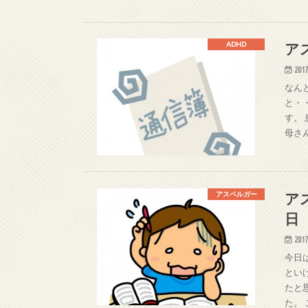
ア
ADHD
2017
なん
と・
す。
母さ
ア
アスペルガー
日
2017
今日
とい
たと
た。