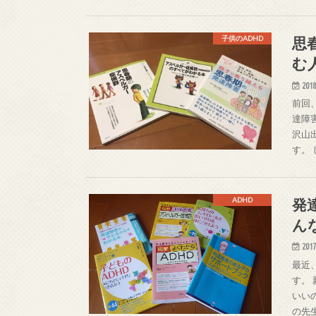
思
子供のADHD
む
2018
前回
達障
沢山
す。
発
ADHD
ん
2017
最近
す。
いい
の先