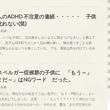
2
2
人のADHD 不注意の連続・・・・・ 子供
2
叱れない(笑)
2
.02.09
2
、いつも子供に「忘れ物をしないように気をつけなさい」と教えて
2
す。 息子もADHDでとにかく忘れ物が多い。 物を無くすことも多
2
 鉛筆なんかはいつも無くしていた。 でも、最近は気を付けているみ
で…
2
2
2
スペルガー症候群の子供に 「もう～」
まだ～」はNGワード だった。
2
2
.02.06
のこと、朝なかなか起きてこない息子に 「もう～7時だよ～」とい
泣き出してしまった。 正直・・・・えっ？？？？？？？ 何がどうな
いるのかよくわからなかった。 そのとき、妻は「まだ大丈夫だか
・・…