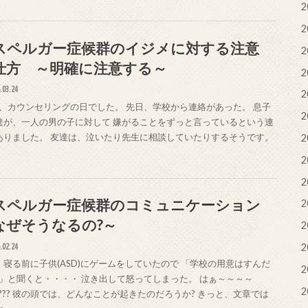
2
2
スペルガー症候群のイジメに対する注意
2
仕方 ～明確に注意する～
2
.03.24
2
、カウンセリングの日でした。 先日、学校から連絡があった。 息子
2
達が、一人の男の子に対して 嫌がることをずっと言っているという連
ありました。 友達は、泣いたり先生に相談していたりするそうです。
2
2
2
スペルガー症候群のコミュニケーション
2
なぜそうなるの?～
2
.02.24
2
、寝る前に子供(ASD)にゲームをしていたので 「学校の用意はすんだ
2
?」と聞くと・・・・ 泣き出して怒ってしまった。 はぁ～～～～
2
???? 彼の頭では、どんなことが起きたのだろうか? きっと、文章では