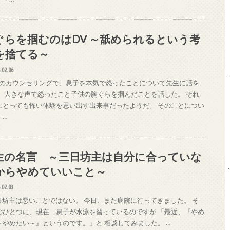
ぐらを掴むのはDV ～舐められるという考
を捨てる～
.02.06
のカウンセリングで、息子を本気で怒ったことについて先生に話を
。 大きな声で怒ったこと子供の胸ぐらを掴んだことを話した。 それ
にとっても怖い体験を思い出す出来事だったようだ。 そのことについ
、…
生の名言 ～三日坊主は自分に合っていな
からやめていいこと～
.02.03
坊主は悪いことではない。 今日、また病院に行ってきました。 そ
のひとつに、現在 息子が水泳を習っているのですが 「最近、『やめ
～やめたい～』というのです。」と 相談してみました。 …