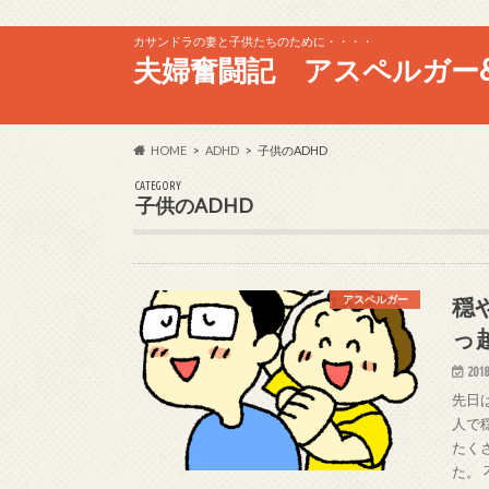
カサンドラの妻と子供たちのために・・・・
夫婦奮闘記 アスペルガー&
HOME
ADHD
子供のADHD
CATEGORY
子供のADHD
穏
アスペルガー
っ
2018
先日
人で
たく
た。