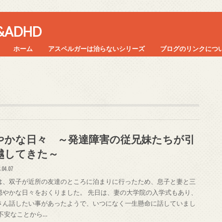
ADHD
ホーム
アスペルガーは治らないシリーズ
ブログのリンクにつ
やかな日々 ～発達障害の従兄妹たちが引
越してきた～
.04.07
は、双子が近所の友達のところに泊まりに行ったため、息子と妻と三
穏やかな日々をおくりました。 先日は、妻の大学院の入学式もあり、
さん話したい事があったようで、いつになく一生懸命に話していまし
 不安なことから…