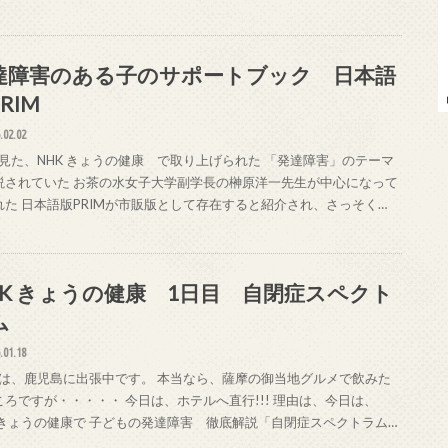
達障害のある子のサポートブック 日本語
RIM
.02.02
見た、NHK きょうの健康 で取り上げられた 「発達障害」のテーマ
説されていた お茶の水女子大学副学長の榊原洋一先生が中心になって
れた 日本語版PRIMが市販版として存在すると紹介され、さっそく…
HK きょうの健康 1日目 自閉症スペクト
ム
.01.18
は、鹿児島に出張中です。 本当なら、薩摩の御当地グルメで飲みた
ころですが・・・・・ 今日は、ホテルへ直行!!! 理由は、今日は、
K きょうの健康で 子どもの発達障害 徹底解説「自閉症スペクトラム…