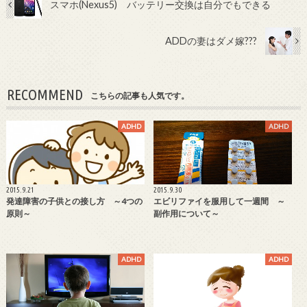
スマホ(Nexus5) バッテリー交換は自分でもできる
ADDの妻はダメ嫁???
RECOMMEND
こちらの記事も人気です。
ADHD
ADHD
2015.9.21
2015.9.30
発達障害の子供との接し方 ～4つの
エビリファイを服用して一週間 ～
原則～
副作用について～
ADHD
ADHD