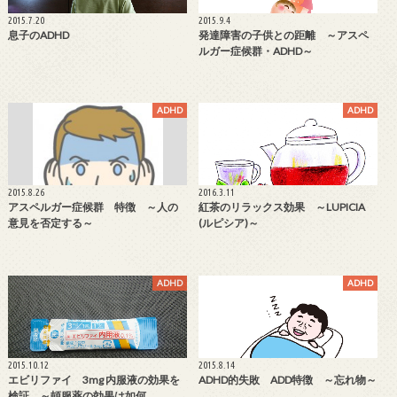
2015.7.20
2015.9.4
息子のADHD
発達障害の子供との距離 ～アスペ
ルガー症候群・ADHD～
ADHD
ADHD
2015.8.26
2016.3.11
アスペルガー症候群 特徴 ～人の
紅茶のリラックス効果 ～LUPICIA
意見を否定する～
(ルピシア)～
ADHD
ADHD
2015.10.12
2015.8.14
エビリファイ 3mg 内服液の効果を
ADHD的失敗 ADD特徴 ～忘れ物～
検証 ～頓服薬の効果は如何