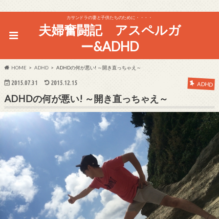
カサンドラの妻と子供たちのために・・・・
夫婦奮闘記 アスペルガ
ー&ADHD
HOME
ADHD
ADHDの何が悪い! ～開き直っちゃえ～
2015.07.31
2015.12.15
ADHD
ADHDの何が悪い! ～開き直っちゃえ～