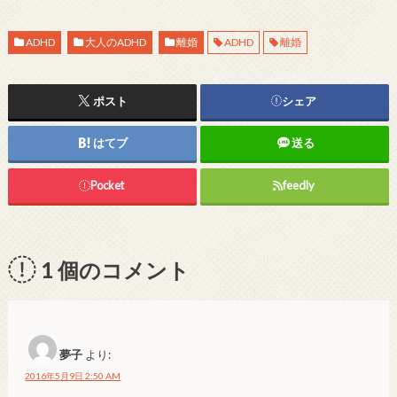
ADHD
大人のADHD
離婚
ADHD
離婚
ポスト
シェア
はてブ
送る
Pocket
feedly
1
個のコメント
夢子
より:
2016年5月9日 2:50 AM