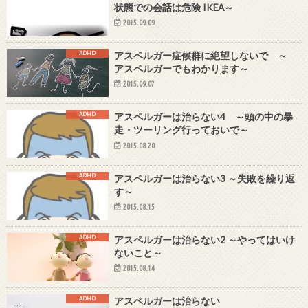
状態での会話は危険 IKEA～
2015.09.09
ADHD
アスペルガー症候群に絶望しないで ～
アスペルガーでもわかります～
2015.09.07
ADHD
アスペルガーは治らない4 ～頭の中の暴
走・ツーリング行っておいで～
2015.08.20
ADHD
アスペルガーは治らない3 ～失敗を繰り返
す～
2015.08.15
ADHD
アスペルガーは治らない2 ～やってはいけ
ないこと～
2015.08.14
ADHD
アスペルガーは治らない